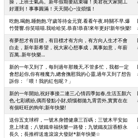
操，上班士氣高。新年假期要結束囉！美君祝大家開工
好運到！事事圓滿！天天開心~沒煩惱！
吃飽.喝飽.睡飽飽.守歲等待金元寶.看看午夜.時關不早.爆
竹聲響.你笑嘻嘻.我哈哈笑.恭喜!恭喜!來年更好!新年快樂!
有夢想才有目標，有目標才有方向，有方向人生才不會
白走，新年新希望，祝大家心想事成，萬事如意，年薪
百萬..新年快樂...
新的一年又到了，每到過年那幾天,不管多忙，我都一定
會想起你,你有種魔力,總會撫慰我的心靈,過年又到了想告
訴你：「喂！我的紅包呢？」
新的一年開始,祝好事接二連三,心情四季如春,生活五顏六
色,七彩繽紛,偶而發點小財,煩惱都拋九霄雲外,實實在在
有個旺旺的狗年;新年快樂!
送你五支球桿，一號木身體健康三百碼；三號木平安如
意上球道；八號鐵幸福快樂一路發；九號鐵友誼香醇永
長久；長推桿送進滾滾大發財*新年快樂☆