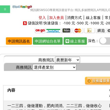
☰
簡訊購SMSGO專業簡訊發送平台: 簡訊,多媒體簡訊,API簡訊,
登入
│
加入會員
│
消費方式
│
線上客服
│
常
儲值說明
快速儲值： ‧
100 元
‧
500 元
‧
1000 元
‧
2
深色：
申請簡訊簽名
申請網址白名單
線上客服
商務簡訊
商務簡訊
內容
一二三四，做做運動，肥肉消消。二二三四，做做收心