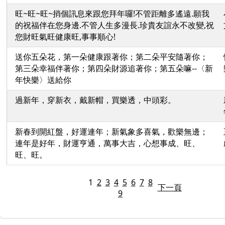
旺~旺~旺~捎個訊息來跟您拜年囉!不管距離多遙遠.願我
的祝福伴在您身邊.不管人生多漫長.珍貴友誼永不改變,祝
您財旺氣旺健康旺,事事順心!
送你五朵花，第一朵健康跟著你；第二朵平安隨著你；
第三朵幸福伴著你；第四朵財源追著你；第五朵嘛--〈新
年快樂〉送給你
過新年，穿新衣，戴新帽，買樂透，中頭彩。
新春到開紅盤，好運連年；新氣象多喜氣，歡樂無邊；
連年是好年，財運亨通，萬事大吉，心想事成、旺、
旺、旺。
1
2
3
4
5
6
7
8
下一頁
9