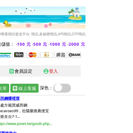
O專業簡訊發送平台: 簡訊,多媒體簡訊,API簡訊,OTP簡訊
儲值： ‧
‧
‧
‧
100 元
500 元
1000 元
2000 元
會員設定
登入
receipt
account_circle
深色：
名單
線上客服
威而鋼哪裡買
沒處方籤買威而鋼
ine:avseo99，壯陽藥推薦便宜
效全台7-1...
tps://www.poxet.tw/goods.php...