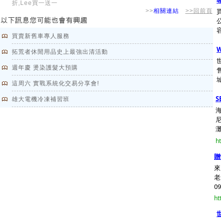
折,Lee買一送一
>>
相關連結
>>回前頁
買賣新舊車專人服務
拓荒者休閒用品史上最強出清活動
週年慶 燙染護髮大預購
這周六 實戰系統化交易分享會!
S
雄大電機冷凍補習班
海
h
贈
來
老
09
ht