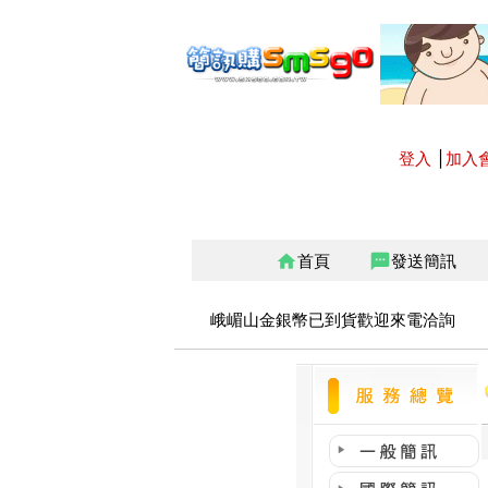
登入
│
加入
首頁
發送簡訊
home
sms
峨嵋山金銀幣已到貨歡迎來電洽詢