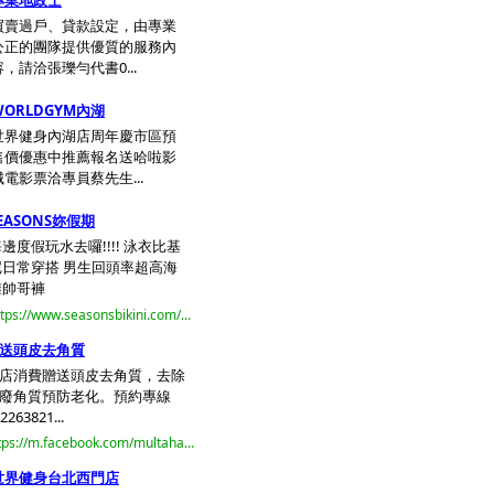
專業地政士
買賣過戶、貸款設定，由專業
公正的團隊提供優質的服務內
容，請洽張瓅勻代書0...
WORLDGYM內湖
世界健身內湖店周年慶市區預
售價優惠中推薦報名送哈啦影
城電影票洽專員蔡先生...
EASONS妳假期
邊度假玩水去囉!!!! 泳衣比基
尼日常穿搭 男生回頭率超高海
灘帥哥褲
ttps://www.seasonsbikini.com/...
送頭皮去角質
店消費贈送頭皮去角質，去除
廢角質預防老化。預約專線
2263821...
tps://m.facebook.com/multaha...
世界健身台北西門店