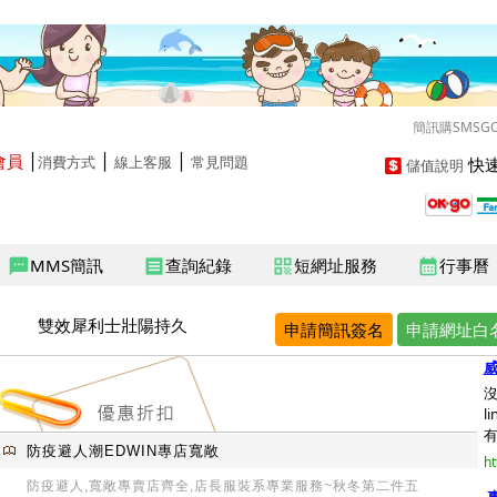
簡訊購SMSG
會員
│
│
│
快速
消費方式
線上客服
常見問題
儲值說明
MMS簡訊
查詢紀錄
短網址服務
行事曆
sms
receipt
qr_code
calendar_month
雙效犀利士壯陽持久
申請簡訊簽名
申請網址白
l
有
防疫避人潮EDWIN專店寬敞
ht
防疫避人,寬敞專賣店齊全,店長服裝系專業服務~秋冬第二件五