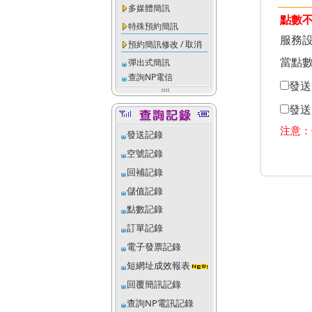
多媒體簡訊
點數
特殊預約簡訊
服務
預約簡訊修改 / 取消
當點
彈出式簡訊
查詢NP電信
發送
發送
注意：
發送記錄
空號記錄
回補記錄
儲值記錄
點數記錄
訂單記錄
電子發票記錄
短網址成效報表
回覆簡訊記錄
查詢NP電訊記錄