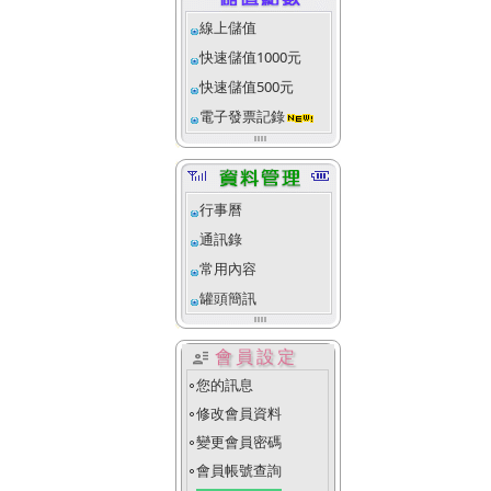
線上儲值
快速儲值1000元
快速儲值500元
電子發票記錄
行事曆
通訊錄
常用內容
罐頭簡訊
user_attributes
會員設定
您的訊息
fiber_manual_record
修改會員資料
fiber_manual_record
變更會員密碼
fiber_manual_record
會員帳號查詢
fiber_manual_record