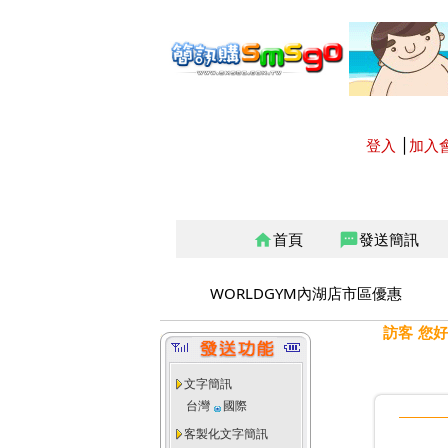
登入
│
加入
首頁
發送簡訊
home
sms
WORLDGYM內湖店市區優惠
訪客 您好
文字簡訊
台灣
國際
客製化文字簡訊