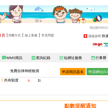
簡訊購SMSG
會員
│
│
│
快速
消費方式
線上客服
常見問題
儲值說明
MMS簡訊
查詢紀錄
短網址服務
行事曆
sms
receipt
qr_code
calendar_month
免費自律神經檢測
申請簡訊簽名
申請網址白
 !
尚有額度
點
點數提醒通知