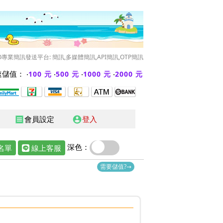
O專業簡訊發送平台: 簡訊,多媒體簡訊,API簡訊,OTP簡訊
儲值： ‧
‧
‧
‧
100 元
500 元
1000 元
2000 元
會員設定
登入
receipt
account_circle
深色：
名單
線上客服
需要儲值?→