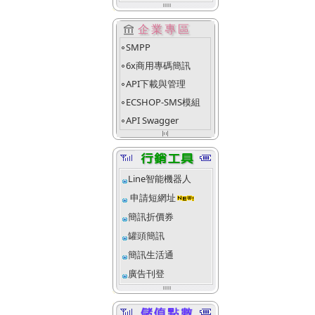
account_balance
企業專區
SMPP
fiber_manual_record
6x商用專碼簡訊
fiber_manual_record
API下載與管理
fiber_manual_record
ECSHOP-SMS模組
fiber_manual_record
API Swagger
fiber_manual_record
align_justify_space_even
Line智能機器人
申請短網址
簡訊折價券
罐頭簡訊
簡訊生活通
廣告刊登