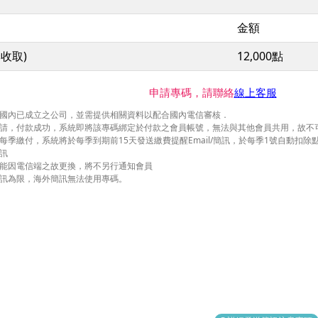
金額
收取)
12,000點
申請專碼，請聯絡
線上客服
國內已成立之公司，並需提供相關資料以配合國內電信審核．
請，付款成功，系統即將該專碼綁定於付款之會員帳號，無法與其他會員共用，故不
每季繳付，系統將於每季到期前15天發送繳費提醒Email/簡訊，於每季1號自動扣除點
訊
能因電信端之故更換，將不另行通知會員
訊為限，海外簡訊無法使用專碼。