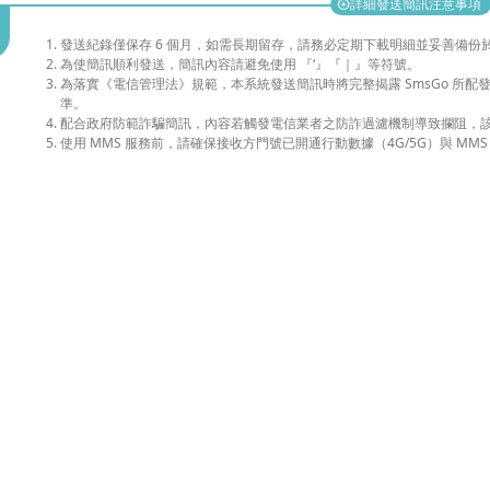
詳細發送簡訊注意事項
add_circle
發送紀錄僅保存 6 個月，如需長期留存，請務必定期下載明細並妥善備份
為使簡訊順利發送，簡訊內容請避免使用 『‘』『｜』等符號。
為落實《電信管理法》規範，本系統發送簡訊時將完整揭露 SmsGo 所
準。
配合政府防範詐騙簡訊，內容若觸發電信業者之防詐過濾機制導致攔阻，
使用 MMS 服務前，請確保接收方門號已開通行動數據（4G/5G）與 MMS