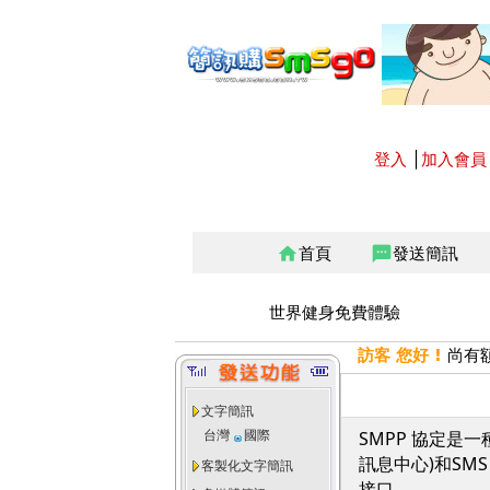
登入
│
加入會員
首頁
發送簡訊
home
sms
世界健身免費體驗
訪客 您好 !
尚有
文字簡訊
台灣
國際
SMPP 協定是
訊息中心)和SM
客製化文字簡訊
接口。