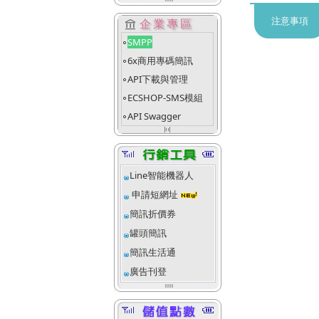
注意事項
account_balance
企業專區
SMPP
fiber_manual_record
6x商用專碼簡訊
fiber_manual_record
API下載與管理
fiber_manual_record
ECSHOP-SMS模組
fiber_manual_record
API Swagger
fiber_manual_record
align_justify_space_even
Line智能機器人
申請短網址
簡訊折價券
罐頭簡訊
簡訊生活通
廣告刊登