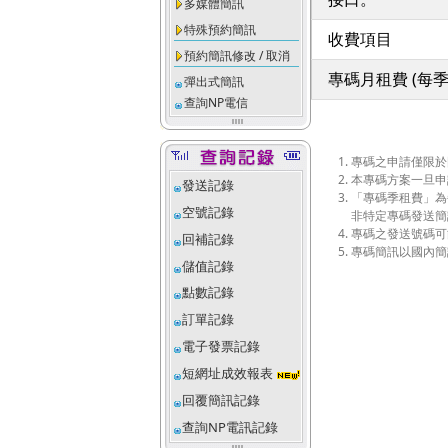
多媒體簡訊
特殊預約簡訊
收費項目
預約簡訊修改 / 取消
專碼月租費 (每季
彈出式簡訊
查詢NP電信
專碼之申請僅限於
本專碼方案一旦申
發送記錄
「專碼季租費」為
空號記錄
非特定專碼發送簡
專碼之發送號碼可
回補記錄
專碼簡訊以國內簡
儲值記錄
點數記錄
訂單記錄
電子發票記錄
短網址成效報表
回覆簡訊記錄
查詢NP電訊記錄