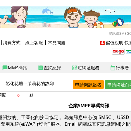
簡訊購SMSG
│
消費方式
│
線上客服
│
常見問題
儲值說明
快速
MMS簡訊
查詢紀錄
短網址服務
行事曆
sms
receipt
qr_code
calendar_month
彰化花壇---茉莉花的故鄉
申請簡訊簽名
申請網址白
額度
點
企業SMPP專碼簡訊
一種開放的、工業化的接口協定， 為短訊息中心(如SMSC 、US
S 套用系統(如WAP 代理伺服器、Email 網關或其它訊息網關