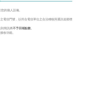
於您的個人設備。
配發之電信門號，以符合電信單位之合法稽核與通訊追蹤標
該則簡訊將
不予回補點數
。
 接收功能。