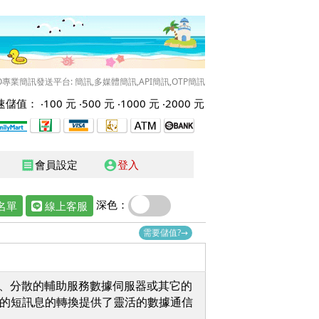
O專業簡訊發送平台: 簡訊,多媒體簡訊,API簡訊,OTP簡訊
儲值： ‧
100 元
‧
500 元
‧
1000 元
‧
2000 元
會員設定
登入
receipt
account_circle
深色：
名單
線上客服
需要儲值?→
SD 、分散的輔助服務數據伺服器或其它的
)之間的短訊息的轉換提供了靈活的數據通信