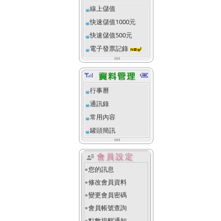
線上儲值
快速儲值1000元
快速儲值500元
電子發票記錄
行事曆
通訊錄
常用內容
罐頭簡訊
user_attributes
會員設定
您的訊息
fiber_manual_record
修改會員資料
fiber_manual_record
變更會員密碼
fiber_manual_record
會員帳號查詢
fiber_manual_record
點數提醒通知