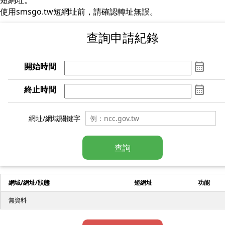
短網址。
使用smsgo.tw短網址前，請確認轉址無誤。
查詢申請紀錄
calendar_month
開始時間
calendar_month
終止時間
網址/網域關鍵字
查詢
網域/網址/狀態
短網址
功能
無資料