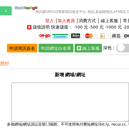
☰
簡訊購SMSGO專業簡訊發送平台: 簡訊,多媒體簡訊,API簡訊,
登入
│
加入會員
│
消費方式
│
線上客服
│
常
儲值說明
快速儲值： ‧
100 元
‧
500 元
‧
1000 元
‧
2
深色：
申請簡訊簽名
申請網址白名單
線上客服
您好
新增 網域/網址
多個網域/網址請以逗號(,)隔開。不可使用免付費短網址(bit.ly, recur.cc, 