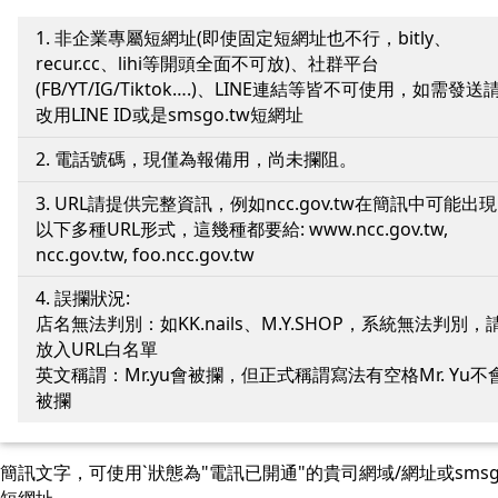
1. 非企業專屬短網址(即使固定短網址也不行，bitly、
recur.cc、lihi等開頭全面不可放)、社群平台
(FB/YT/IG/Tiktok….)、LINE連結等皆不可使用，如需發送
改用LINE ID或是smsgo.tw短網址
2. 電話號碼，現僅為報備用，尚未攔阻。
3. URL請提供完整資訊，例如ncc.gov.tw在簡訊中可能出現
以下多種URL形式，這幾種都要給: www.ncc.gov.tw,
ncc.gov.tw, foo.ncc.gov.tw
4. 誤攔狀況:
店名無法判別：如KK.nails、M.Y.SHOP，系統無法判別，
放入URL白名單
英文稱謂：Mr.yu會被攔，但正式稱謂寫法有空格Mr. Yu不
被攔
簡訊文字，可使用ˋ狀態為"電訊已開通"的貴司網域/網址或smsgo