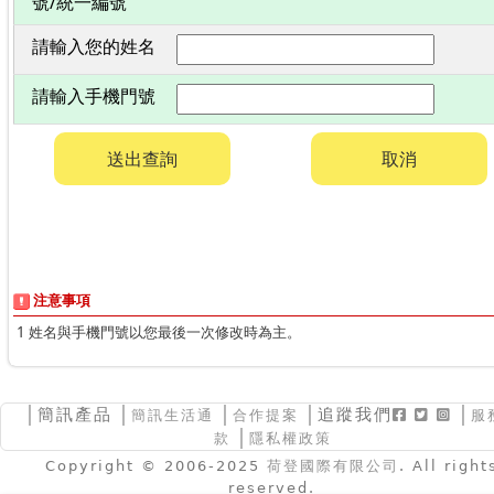
號/統一編號
請輸入您的姓名
請輸入手機門號
送出查詢
取消
注意事項
1
姓名與手機門號以您最後一次修改時為主。
│
簡訊產品
│
│
│追蹤我們
│
簡訊生活通
合作提案
服
│
款
隱私權政策
Copyright © 2006-2025
荷登國際有限公司
. All right
reserved.