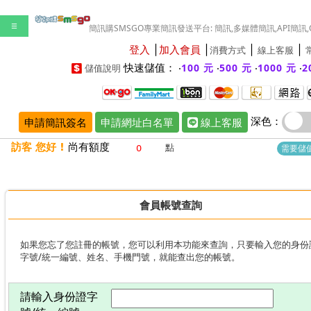
☰
簡訊購SMSGO專業簡訊發送平台: 簡訊,多媒體簡訊,API簡訊,
登入
│
加入會員
│
│
│
消費方式
線上客服
快速儲值： ‧
‧
‧
‧
100 元
500 元
1000 元
2
儲值說明
深色：
申請簡訊簽名
申請網址白名單
線上客服
訪客 您好 !
尚有額度
點
需要儲值
會員帳號查詢
如果您忘了您註冊的帳號，您可以利用本功能來查詢，只要輸入您的身份
字號/統一編號、姓名、手機門號，就能查出您的帳號。
請輸入身份證字