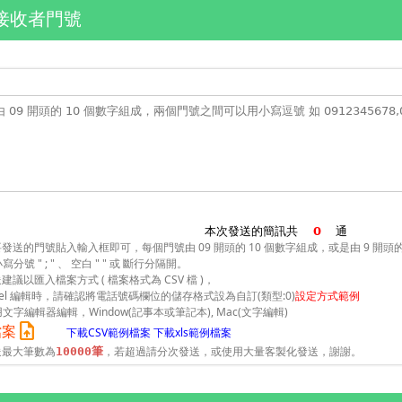
接收者門號
本次發送的簡訊共
通
發送的門號貼入輸入框即可，每個門號由 09 開頭的 10 個數字組成，或是由 9 開
、 小寫分號 " ; " 、 空白 " " 或 斷行分隔開。
建議以匯入檔案方式 ( 檔案格式為 CSV 檔 )，
Excel 編輯時，請確認將電話號碼欄位的儲存格式設為自訂(類型:0)
設定方式範例
用文字編輯器編輯，Window(記事本或筆記本), Mac(文字編輯)
upload_file
檔案
下載CSV範例檔案
下載xls範例檔案
送最大筆數為
，若超過請分次發送，或使用大量客製化發送，謝謝。
10000筆