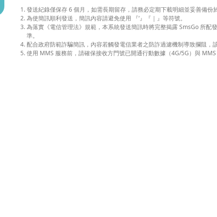
發送紀錄僅保存 6 個月，如需長期留存，請務必定期下載明細並妥善備份
為使簡訊順利發送，簡訊內容請避免使用 『‘』『｜』等符號。
為落實《電信管理法》規範，本系統發送簡訊時將完整揭露 SmsGo 所
準。
配合政府防範詐騙簡訊，內容若觸發電信業者之防詐過濾機制導致攔阻，
使用 MMS 服務前，請確保接收方門號已開通行動數據（4G/5G）與 MMS