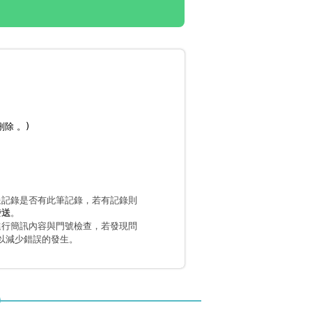
刪除 。)
送記錄是否有此筆記錄，若有記錄則
。
發送
進行簡訊內容與門號檢查，若發現問
以減少錯誤的發生。