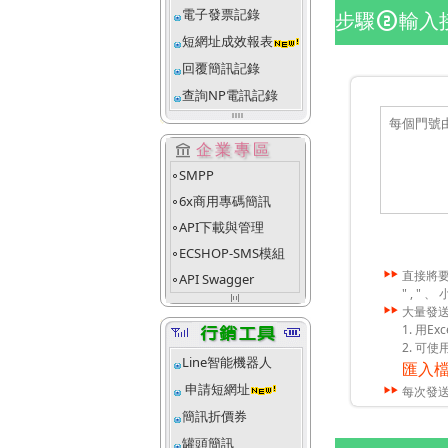
電子發票記錄
步驟
輸入
counter_2
短網址成效報表
回覆簡訊記錄
查詢NP電訊記錄
account_balance
企業專區
SMPP
fiber_manual_record
6x商用專碼簡訊
fiber_manual_record
API下載與管理
fiber_manual_record
ECSHOP-SMS模組
fiber_manual_record
直接將要
API Swagger
fiber_manual_record
" , " 
align_justify_space_even
大量發送
1. 用
2. 可使
Line智能機器人
匯入
申請短網址
每次發
簡訊折價券
罐頭簡訊