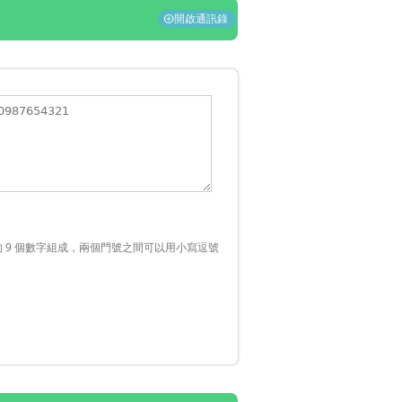
開啟通訊錄
add_circle
頭的 9 個數字組成，兩個門號之間可以用小寫逗號