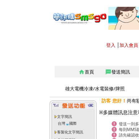
登入
│
加入會員
首頁
發送簡訊
home
sms
雄大電機冷凍/水電裝修/牌照
訪客 您好 !
尚有
※多媒體訊息注意
文字簡訊
台灣
國際
發送一則多
每則MMS
客製化文字簡訊
請先確認收