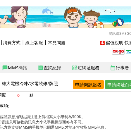
簡訊購SMSG
│
消費方式
│
線上客服
│
常見問題
儲值說明
快速
MMS簡訊
查詢紀錄
短網址服務
行事曆
sms
receipt
qr_code
calendar_month
雄大電機冷凍/水電裝修/牌照
申請簡訊簽名
申請網址白
額度
點
事項:
媒體訊息扣5點,請注意上傳檔案大小限制為300K。
影音訊息可接收的訊息大小依手機機型而略有不同。
訊方為支援MMS的手機並已開通MMS,才能正常收取MMS訊息。