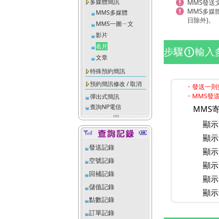
多媒體簡訊
MMS發送
MMS多媒
MMS多媒體
日除外)。
MMS一圖ㄧ文
影片
名片
步驟
輸入
counter_1
文章
特殊預約簡訊
預約簡訊修改 / 取消
・發送一則扣
・MMS發送
彈出式簡訊
查詢NP電信
MMS寄
顯示
顯示
發送記錄
顯示
空號記錄
顯示
回補記錄
顯示
儲值記錄
顯示
點數記錄
訂單記錄