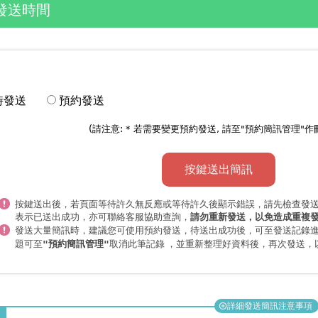
發送時間
時發送
預約發送
(請注意: * 若需要變更預約發送, 請至"
預約簡訊管理
"作
按鍵送出簡訊
按鍵送出後，若頁面等待許久無反應或等待許久後顯示錯誤，請先檢查發
表示已送出成功，亦可聯絡客服協助查詢，
請勿重新發送，以免造成重複
發送大量簡訊時，
，待送出成功後，可至發送記錄
建議您可使用預約發送
題可至
取消此筆記錄 ，並重新整理好資料後，再次發送，
"預約簡訊管理"
詳細發送簡訊注意事項
add_circle