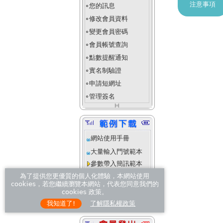
注意事項
您的訊息
fiber_manual_record
修改會員資料
fiber_manual_record
變更會員密碼
fiber_manual_record
會員帳號查詢
fiber_manual_record
點數提醒通知
fiber_manual_record
實名制驗證
fiber_manual_record
申請短網址
fiber_manual_record
管理簽名
fiber_manual_record
align_justify_space_even
網站使用手冊
大量輸入門號範本
參數帶入簡訊範本
操作說明
為了提供您更優質的個人化體驗，本網站使用
cookies，若您繼續瀏覽本網站，代表您同意我們的
進階客製化範本
cookies 政策。
操作說明
我知道了!
了解隱私權政策