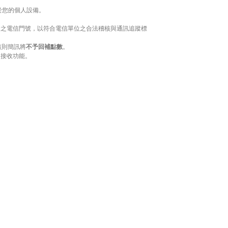
於您的個人設備。
配發之電信門號，以符合電信單位之合法稽核與通訊追蹤標
該則簡訊將
不予回補點數
。
 接收功能。