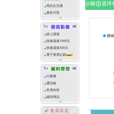
步驟
選擇
counter_3
簡訊生活通
廣告刊登
線上儲值
即
快速儲值1000元
快速儲值500元
電子發票記錄
行事曆
通訊錄
常用內容
罐頭簡訊
user_attributes
會員設定