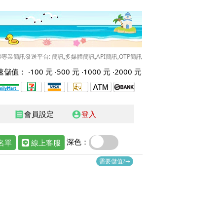
O專業簡訊發送平台: 簡訊,多媒體簡訊,API簡訊,OTP簡訊
儲值： ‧
100 元
‧
500 元
‧
1000 元
‧
2000 元
會員設定
登入
receipt
account_circle
深色：
名單
線上客服
需要儲值?→