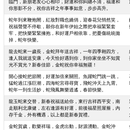
臨門，新朋老友心心相印，財運和你糾纏不清，福運和
你形影不分，祝你吉祥之年事事如意，步步高升。
蛇年到來鞭炮閙，紅妝對職也嬌俏，迎春花兒悄然笑，
祝福聲聲不停歇，願你在新年伊始之際把幸福緊緊套
牢，把快樂緊緊擁抱，和好運戶相依靠，把憂傷統統拋
掉，蛇年快樂。
龍去蛇來一歲長，金蛇拜年送吉祥，一年四季翱四方，
逢人我就送安康，今天恰好遇到你，到你家坐坐不知賞
光不賞光？新春佳節，金蛇祝你幸福無疆！
開心接蛇把節閙，好運加倍來關照。魚躍蛇門跳一跳，
猛蛇過江漲巨潮，四海蛇宮尋尋寶，飛蛇沖天上九霄。
蛇年一到生活妙，蛇飛鳳舞樂逍遙，春節快樂。
龍玉蛇來交替，新春祝福送給你，東行吉祥西平安，南
走順利北康健，左右逢源有好運，前後福星照屋簷，內
存千金，外有機遇，以上都是新春賀禮。
金蛇賀歲，歡樂祥瑞，金虎出動，財源湧動。金蛇沖