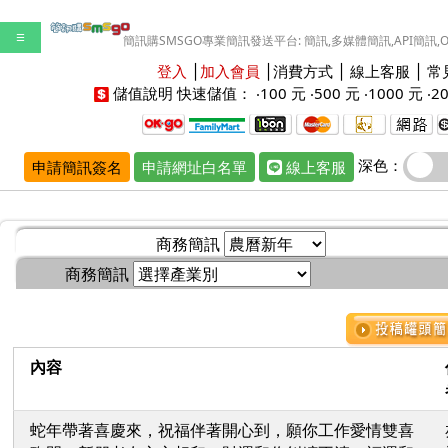
☰
簡訊購SMSGO專業簡訊發送平台: 簡訊,多媒體簡訊,API簡訊,
登入
│
加入會員
│
消費方式
│
線上客服
│
常
儲值說明
快速儲值： ‧
100 元
‧
500 元
‧
1000 元
‧
2
深色：
申請簡訊簽名
申請網址白名單
線上客服
商務簡訊
商務簡訊
內容
蛇年帶著喜慶來，祝福伴著開心到，願你工作愛情雙喜