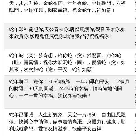
天，步步升遷。金蛇布雨，年年有餘。金蛇敲門，六福
臨門，金蛇狂舞，闔家幸福。祝金蛇年吉祥如意！
蛇年眾神關照你,天公青睞你,唐僧庇護你,觀音保佑你,如
來欣賞你,妖魔鬼怪屈從你,就連我都得祝祝福你！
蛇年蛇（突）發奇想，給你蛇（突）然驚喜，向你蛇
（吐）露真情：祝你大展宏蛇（圖），愛情蛇（突）如
其來，次次旅蛇（途）平安！蛇年如願！
蛇年將至，送你：365個祝福，一年四季的平安，12個月
的財運，30天的圓滿，24小時的幸福，隨時隨地的開
心，一生一世的幸福。預祝春節快樂！
蛇年已開張，人生新氣象：天空一片晴朗，自由隨風飄
蕩。快樂心中徜徉，做事熱情高漲。身體力行健康，順
利成就夢想。愛情友情滋養，快樂平安吉祥！