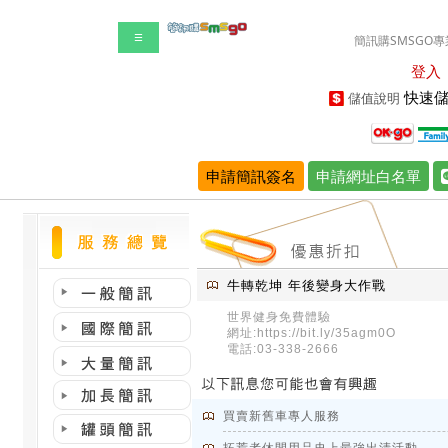
☰
簡訊購SMSGO專
登入
快速儲
儲值說明
申請簡訊簽名
申請網址白名單
牛轉乾坤 年後變身大作戰
世界健身免費體驗
網址:https://bit.ly/35agm0O
電話:03-338-2666
買賣新舊車專人服務