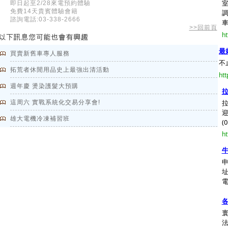
即日起至2/28來電預約體驗
免費14天貴賓體驗會籍
諮詢電話:03-338-2666
車
>>回前頁
ht
最
買賣新舊車專人服務
不
拓荒者休閒用品史上最強出清活動
htt
週年慶 燙染護髮大預購
拉
拉
這周六 實戰系統化交易分享會!
迎
雄大電機冷凍補習班
(0.
ht
牛
址
電
各
寰
法