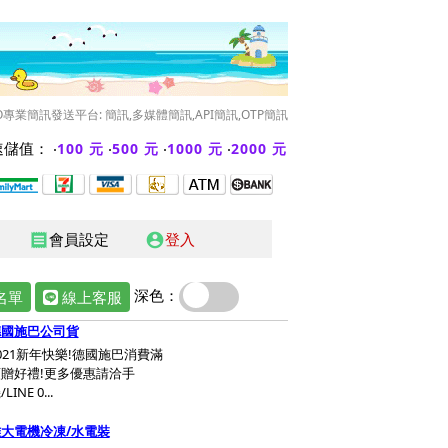
O專業簡訊發送平台: 簡訊,多媒體簡訊,API簡訊,OTP簡訊
儲值： ‧
‧
‧
‧
100 元
500 元
1000 元
2000 元
會員設定
登入
receipt
account_circle
深色：
名單
線上客服
德國施巴公司貨
021新年快樂!德國施巴消費滿
贈好禮!更多優惠請洽手
LINE 0...
大電機冷凍/水電裝