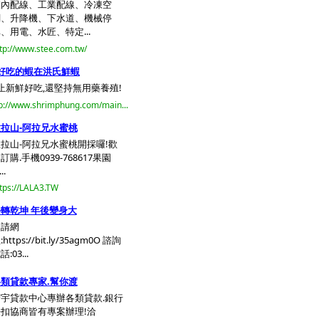
室內配線、工業配線、冷凍空
調、升降機、下水道、機械停
、用電、水匠、特定...
tp://www.stee.com.tw/
好吃的蝦在洪氏鮮蝦
止新鮮好吃,還堅持無用藥養殖!
p://www.shrimphung.com/main...
拉山-阿拉兄水蜜桃
拉山-阿拉兄水蜜桃開採囉!歡
訂購.手機0939-768617果園
..
tps://LALA3.TW
轉乾坤 年後變身大
申請網
:https://bit.ly/35agm0O 諮詢
話:03...
類貸款專家.幫你渡
宇貸款中心專辦各類貸款.銀行
扣協商皆有專案辦理!洽