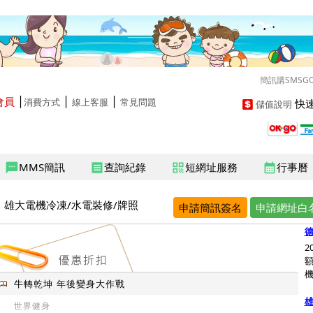
簡訊購SMSG
會員
│
│
│
快速
消費方式
線上客服
常見問題
儲值說明
MMS簡訊
查詢紀錄
短網址服務
行事曆
sms
receipt
qr_code
calendar_month
雄大電機冷凍/水電裝修/牌照
申請簡訊簽名
申請網址白
2
額
機/
牛轉乾坤 年後變身大作戰
雄
世界健身