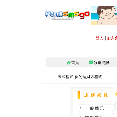
登入
│
加入
首頁
發送簡訊
home
sms
陳式程式-你的理財方程式