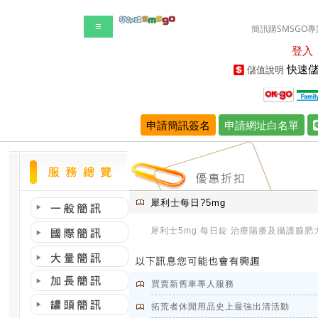
☰
簡訊購SMSGO專
登入
快速儲
儲值說明
申請簡訊簽名
申請網址白名單
犀利士每日?5mg
犀利士5mg 每日錠 治療陽痿及攝護腺肥
買賣新舊車專人服務
拓荒者休閒用品史上最強出清活動