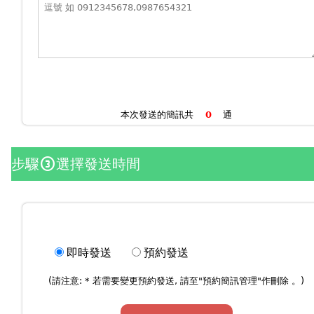
本次發送的簡訊共
通
步驟
選擇發送時間
counter_3
即時發送
預約發送
(請注意: * 若需要變更預約發送, 請至"
預約簡訊管理
"作刪除 。)