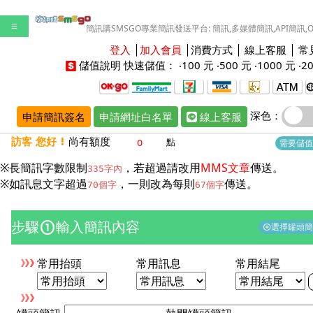
☰
簡訊購SMSGO專業簡訊發送平台: 簡訊,多媒體簡訊,API簡訊,
登入
│
加入會員
│
消費方式
│
線上客服
│
常
儲值說明
快速儲值： ‧
100 元
‧
500 元
‧
1000 元
‧
2
深色：
申請簡訊簽名
申請網址白名單
線上客服
訪客 您好 !
尚有額度
點
需要儲值
※長簡訊字數限制
，若超過請改用
MMS文章
傳送。
335字內
※如訊息文字超過
，一則改為每則
傳送。
70個字
67個字
步驟
輸入簡訊內容
counter_1
選擇罐頭
add_circle
常用抬頭
常用訊息
常用結尾