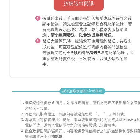
按鍵送出簡訊
按鍵送出後，若頁面等待許久無反應或等待許久後
顯示錯誤，請先檢查發送記錄是否有此筆記錄，若
有記錄則表示已送出成功，亦可聯絡客服協助查
詢，
。
請勿重新發送，以免造成重複發送
發送大量簡訊時，
，待送出
建議您可使用預約發送
成功後，可至發送記錄進行簡訊內容與門號檢查，
若發現問題可至
取消此筆記錄 ，並
"預約簡訊管理"
重新整理好資料後，再次發送，以減少錯誤的發
生。
詳細發送簡訊注意事項
add_circle
發送紀錄僅保存 6 個月，如需長期留存，請務必定期下載明細並妥善
您的個人設備。
為使簡訊順利發送，簡訊內容請避免使用 『‘』『｜』等符號。
為落實《電信管理法》規範，本系統發送簡訊時將完整揭露 SmsGo 
電信門號，以符合電信單位之合法稽核與通訊追蹤標準。
配合政府防範詐騙簡訊，內容若觸發電信業者之防詐過濾機制導致攔
則簡訊將
不予回補點數
。