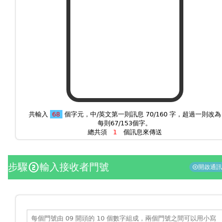
共輸入
個字元，中/英文第一則訊息 70/160 字，超過一則改為
每則67/153個字。
總共須
個訊息來傳送
步驟
輸入接收者門號
counter_2
開啟通
add_circle