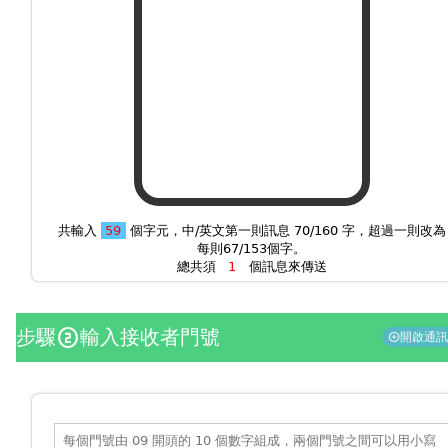
共輸入
個字元，中/英文第一則訊息 70/160 字，超過一則改為
每則67/153個字。
總共須
個訊息來傳送
步驟
輸入接收者門號
counter_2
開啟通
add_circle