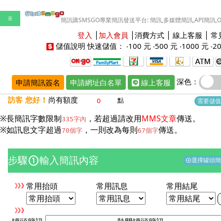
☰
簡訊購SMSGO專業簡訊發送平台: 簡訊,多媒體簡訊,API簡訊,
登入
│
加入會員
│
消費方式
│
線上客服
│
常
儲值說明
快速儲值： ‧
100 元
‧
500 元
‧
1000 元
‧
2
深色：
申請簡訊簽名
申請網址白名單
線上客服
訪客 您好 !
尚有額度
點
需要儲值
※長簡訊字數限制
，若超過請改用
MMS文章
傳送。
335字內
※如訊息文字超過
，一則改為每則
傳送。
70個字
67個字
步驟
輸入簡訊內容
counter_1
選擇罐頭
add_circle
常用抬頭
常用訊息
常用結尾