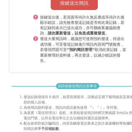
按鍵送出簡訊
按鍵送出後，若頁面等待許久無反應或等待許久後
顯示錯誤，請先檢查發送記錄是否有此筆記錄，若
有記錄則表示已送出成功，亦可聯絡客服協助查
詢，
。
請勿重新發送，以免造成重複發送
發送大量簡訊時，
，待送出
建議您可使用預約發送
成功後，可至發送記錄進行簡訊內容與門號檢查，
若發現問題可至
取消此筆記錄 ，並
"預約簡訊管理"
重新整理好資料後，再次發送，以減少錯誤的發
生。
詳細發送簡訊注意事項
add_circle
發送紀錄僅保存 6 個月，如需長期留存，請務必定期下載明細並妥善
您的個人設備。
為使簡訊順利發送，簡訊內容請避免使用 『‘』『｜』等符號。
為落實《電信管理法》規範，本系統發送簡訊時將完整揭露 SmsGo 
電信門號，以符合電信單位之合法稽核與通訊追蹤標準。
配合政府防範詐騙簡訊，內容若觸發電信業者之防詐過濾機制導致攔
則簡訊將
不予回補點數
。