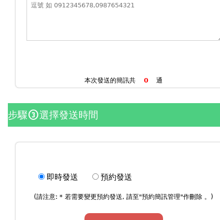
本次發送的簡訊共
通
步驟
選擇發送時間
counter_3
即時發送
預約發送
(請注意: * 若需要變更預約發送, 請至"
預約簡訊管理
"作刪除 。)