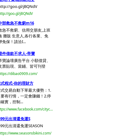
ttp://goo.gl/jBQNdV
ttp://goo.gl/jBQNdV
中部救急不救窮m16
救急不救窮、信用交朋友,上班
族 攤販 生意人,各行各業、免
押免保！請洽I...
證件借款不求人-帝寶
帝寶論壇廣告平台 小額借貸、
支票貼現、當鋪、皆可刊登
ttps://dibao0909.com/
陳式程式-你的理財方
程式交易自動下單最大優勢：1.
只要有行情，一定會賺錢！2.停
確實，控制...
tps://www.facebook.com/cityc...
$99元出清還免運S
$99元出清還免運SEASON
ttps://www.seasonsbikini.com/