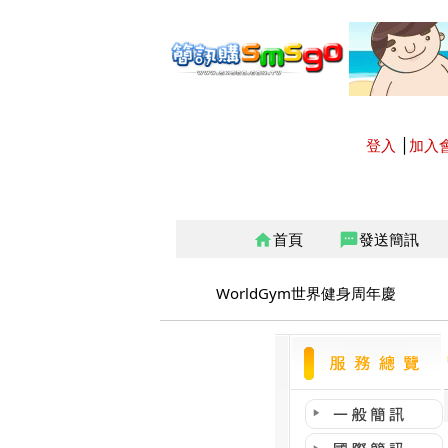
登入
│
加入
首頁
發送簡訊
home
sms
WorldGym世界健身周年慶