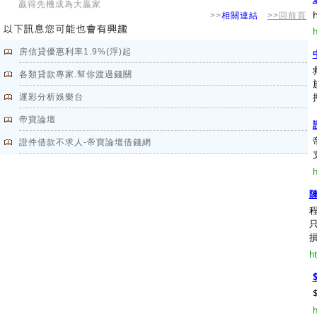
贏得先機成為大贏家
h
>>
相關連結
>>回前頁
h
房信貸優惠利率1.9%(浮)起
各類貸款專家.幫你渡過錢關
運彩分析娛樂台
帝寶論壇
證件借款不求人-帝寶論壇借錢網
h
損
ht
h