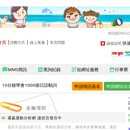
簡訊購SMSG
會員
│
│
│
快速
消費方式
線上客服
常見問題
儲值說明
MMS簡訊
查詢紀錄
短網址服務
行事曆
sms
receipt
qr_code
calendar_month
10分鐘學會1000個日語動詞
申請簡訊簽名
申請網址白
h
通贏運動分析網 讓您百發百中
f
運彩不是盲目的下注，專業的運彩分析，最精準的賽事推薦、讓您