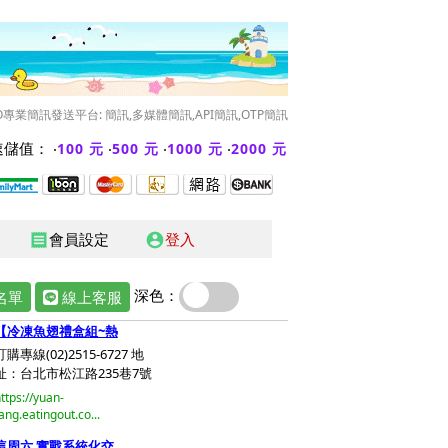
O專業簡訊發送平台: 簡訊,多媒體簡訊,API簡訊,OTP簡訊
儲值： ‧
‧
‧
‧
100 元
500 元
1000 元
2000 元
會員設定
登入
receipt
account_circle
深色：
名單
線上客服
【冷凍魚翅禮盒組~熱
訂購專線(02)2515-6727 地
址：台北市松江路235巷7號
ttps://yuan-
ang.eatingout.co...
這周六 實戰系統化交