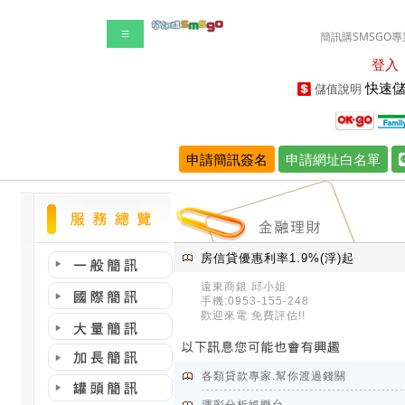
☰
簡訊購SMSGO專
登入
快速儲
儲值說明
申請簡訊簽名
申請網址白名單
房信貸優惠利率1.9%(浮)起
遠東商銀 邱小姐
手機:0953-155-248
歡迎來電 免費評估!!
各類貸款專家.幫你渡過錢關