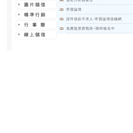
運彩分析娛樂台
帝寶論壇
證件借款不求人-帝寶論壇借錢網
免費股票實戰班~限時報名中