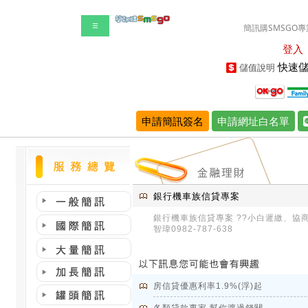
☰
簡訊購SMSGO專
登入
快速儲
儲值說明
申請簡訊簽名
申請網址白名單
銀行機車族信貸專案
銀行機車族信貸專案 ??小白遲繳、協
智瑋0982-787-638
房信貸優惠利率1.9%(浮)起