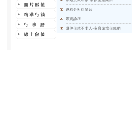
各類貸款專家.幫你渡過錢關
運彩分析娛樂台
帝寶論壇
證件借款不求人-帝寶論壇借錢網