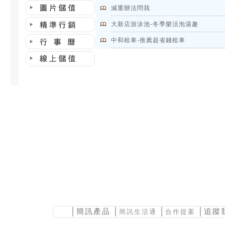
減重辦法問我
大新店游泳池-冬季樂活泡湯趣
中和租車-推薦超省錢租車
│
簡訊產品
│
│
│追蹤
簡訊生活通
合作提案