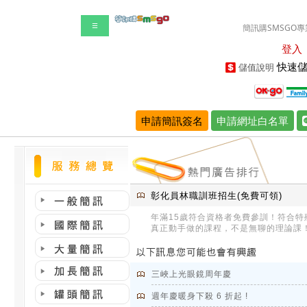
☰
簡訊購SMSGO專
登入
快速儲
儲值說明
申請簡訊簽名
申請網址白名單
彰化員林職訓班招生(免費可領)
年滿15歲符合資格者免費參訓！符合特
真正動手做的課程，不是無聊的理論課
三峽上光眼鏡周年慶
週年慶暖身下殺 6 折起 !