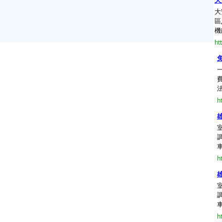
大
大
區
機
ht
法
h
h
h