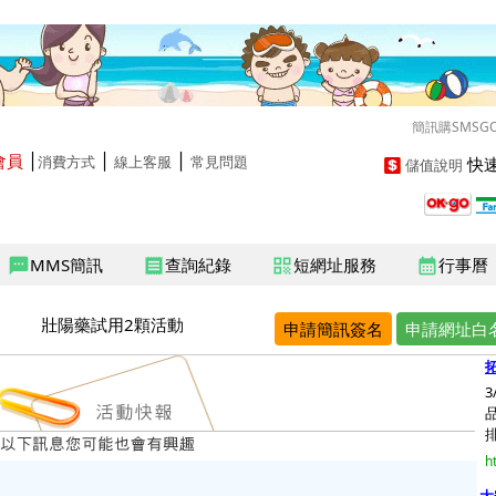
簡訊購SMSG
會員
│
│
│
快速
消費方式
線上客服
常見問題
儲值說明
MMS簡訊
查詢紀錄
短網址服務
行事曆
sms
receipt
qr_code
calendar_month
壯陽藥試用2顆活動
申請簡訊簽名
申請網址白
排
h