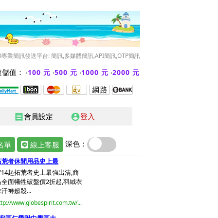
O專業簡訊發送平台: 簡訊,多媒體簡訊,API簡訊,OTP簡訊
儲值： ‧
‧
‧
‧
100 元
500 元
1000 元
2000 元
會員設定
登入
receipt
account_circle
深色：
名單
線上客服
拓荒者休閒用品史上最
3/14起拓荒者史上最強出清,商
品全面犧牲破盤價2折起,羽絨衣
汗褲超殺...
ttp://www.globespirit.com.tw/...