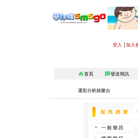
登入
│
加入
首頁
發送簡訊
home
sms
運彩分析娛樂台