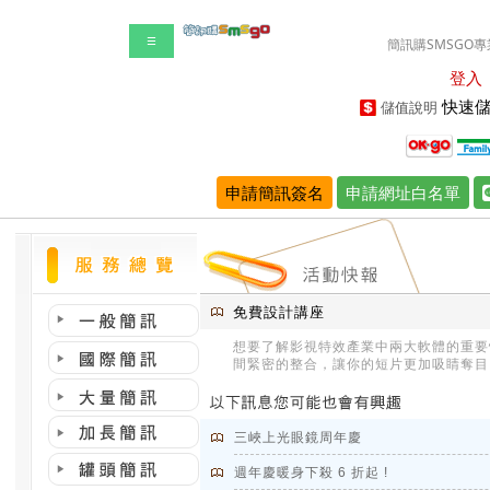
☰
簡訊購SMSGO專
登入
快速儲
儲值說明
申請簡訊簽名
申請網址白名單
免費設計講座
想要了解影視特效產業中兩大軟體的重要性
間緊密的整合，讓你的短片更加吸睛奪目
三峽上光眼鏡周年慶
週年慶暖身下殺 6 折起 !