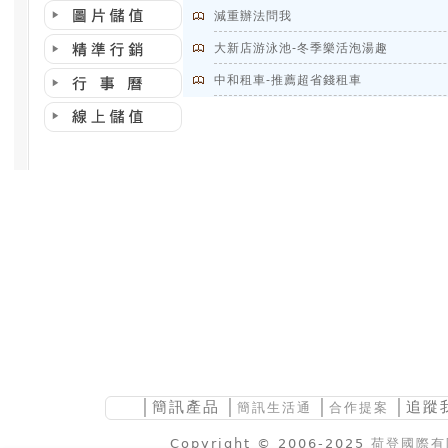
減重辦法問我
大新店游泳池-冬季樂活泡湯趣
中和租車-推薦超省錢租車
│
簡訊產品
│
│
│追蹤
簡訊生活通
合作提案
Copyright © 2006-2025
荷登國際有