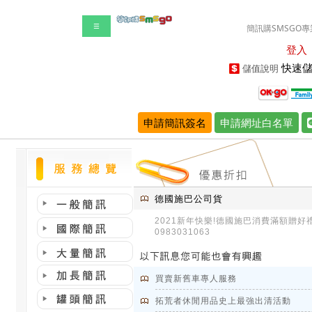
☰
簡訊購SMSGO專
登入
快速儲
儲值說明
申請簡訊簽名
申請網址白名單
德國施巴公司貨
2021新年快樂!德國施巴消費滿額贈好禮
0983031063
買賣新舊車專人服務
拓荒者休閒用品史上最強出清活動