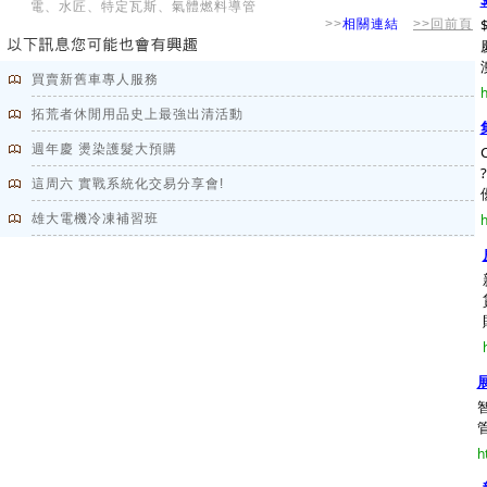
電、水匠、特定瓦斯、氣體燃料導管
>>
相關連結
>>回前頁
買賣新舊車專人服務
h
拓荒者休閒用品史上最強出清活動
週年慶 燙染護髮大預購
這周六 實戰系統化交易分享會!
優
雄大電機冷凍補習班
h
h