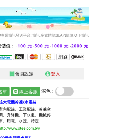
O專業簡訊發送平台: 簡訊,多媒體簡訊,API簡訊,OTP簡訊
儲值： ‧
‧
‧
‧
100 元
500 元
1000 元
2000 元
會員設定
登入
receipt
account_circle
深色：
名單
線上客服
雄大電機冷凍/水電裝
室內配線、工業配線、冷凍空
調、升降機、下水道、機械停
車、用電、水匠、特定...
http://www.stee.com.tw/