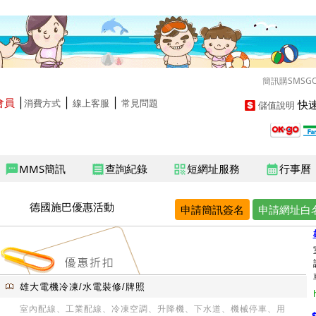
簡訊購SMSG
會員
│
│
│
快速
消費方式
線上客服
常見問題
儲值說明
MMS簡訊
查詢紀錄
短網址服務
行事曆
sms
receipt
qr_code
calendar_month
德國施巴優惠活動
申請簡訊簽名
申請網址白
雄大電機冷凍/水電裝修/牌照
室內配線、工業配線、冷凍空調、升降機、下水道、機械停車、用