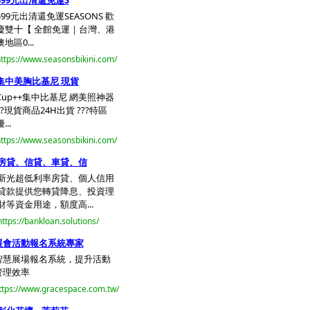
$99元出清還免運S
$99元出清還免運SEASONS 歡
慶雙十【 全館免運｜台灣、港
澳地區0...
ttps://www.seasonsbikini.com/
集中美胸比基尼 現貨
Cup++集中比基尼 網美照神器
??現貨商品24H出貨 ???特區
...
ttps://www.seasonsbikini.com/
房貸、信貸、車貸、信
新光超低利率房貸、個人信用
貸款提供您轉貸降息、投資理
財等資金用途，額度高...
https://bankloan.solutions/
展會活動報名系統專家
智慧展場報名系統，提升活動
管理效率
ttps://www.gracespace.com.tw/