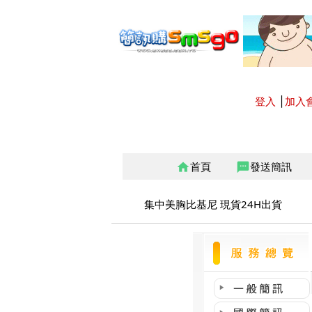
登入
│
加入
首頁
發送簡訊
home
sms
集中美胸比基尼 現貨24H出貨