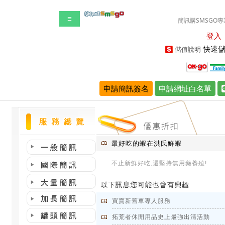
☰
簡訊購SMSGO專
登入
快速儲
儲值說明
申請簡訊簽名
申請網址白名單
最好吃的蝦在洪氏鮮蝦
不止新鮮好吃,還堅持無用藥養殖!
買賣新舊車專人服務
拓荒者休閒用品史上最強出清活動