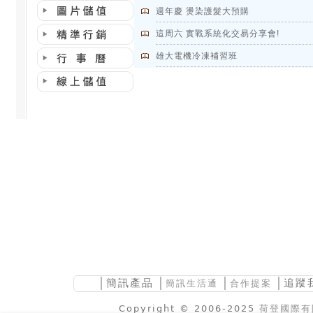
週年慶 燙染護髮大預購
這周六 實戰系統化交易分享會!
雄大電機冷凍補習班
│
簡訊產品
│
│
│追蹤
簡訊生活通
合作提案
Copyright © 2006-2025
荷登國際有