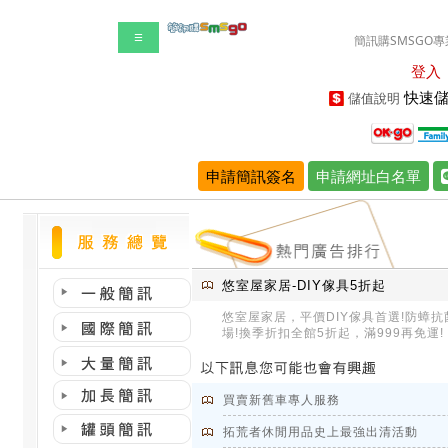
☰
簡訊購SMSGO專
登入
快速儲
儲值說明
申請簡訊簽名
申請網址白名單
悠室屋家居-DIY傢具5折起
悠室屋家居，平價DIY傢具首選!防蟑
場!換季折扣全館5折起，滿999再免運!
買賣新舊車專人服務
拓荒者休閒用品史上最強出清活動