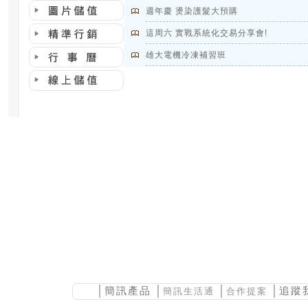
週年慶 燙染護髮大預購
這周六 實戰系統化交易分享會!
雄大電機冷凍補習班
│
簡訊產品
│
│
│追蹤
簡訊生活通
合作提案