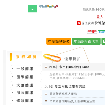
☰
簡訊購SMSGO專
登入
快速儲
儲值說明
申請簡訊簽名
申請網址白名單
租車打卡平日880假日1400
超省錢租車-凡租車打卡留言享平日880元，
用車)新車共應0979666860
買賣新舊車專人服務
拓荒者休閒用品史上最強出清活動