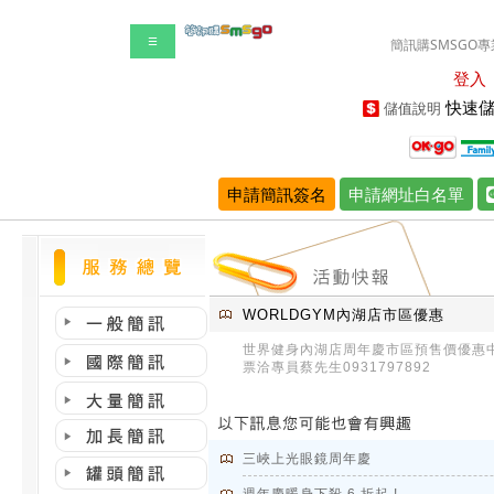
☰
簡訊購SMSGO專
登入
快速儲
儲值說明
申請簡訊簽名
申請網址白名單
WORLDGYM內湖店市區優惠
世界健身內湖店周年慶市區預售價優惠
票洽專員蔡先生0931797892
三峽上光眼鏡周年慶