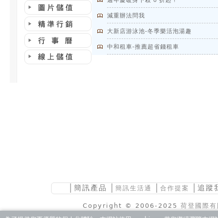
週年慶暖身下殺 6 折起 !
減重辦法問我
大新店游泳池-冬季樂活泡湯趣
中和租車-推薦超省錢租車
│
簡訊產品
│
│
│追蹤
簡訊生活通
合作提案
Copyright © 2006-2025
荷登國際有