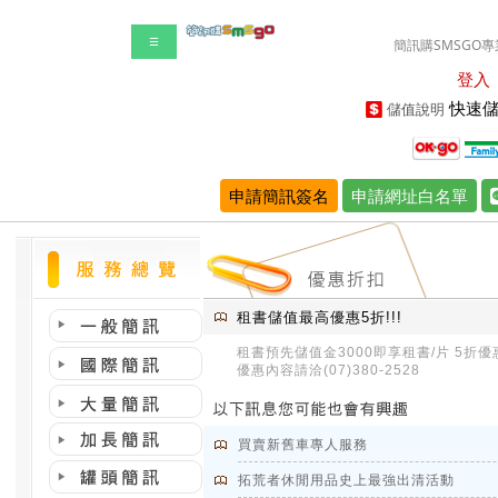
☰
簡訊購SMSGO專
登入
快速儲
儲值說明
申請簡訊簽名
申請網址白名單
租書儲值最高優惠5折!!!
租書預先儲值金3000即享租書/片 5折優惠!
優惠內容請洽(07)380-2528
買賣新舊車專人服務
拓荒者休閒用品史上最強出清活動