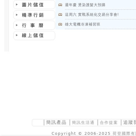
週年慶 燙染護髮大預購
這周六 實戰系統化交易分享會!
雄大電機冷凍補習班
│
簡訊產品
│
│
│追蹤
簡訊生活通
合作提案
Copyright © 2006-2025
荷登國際有