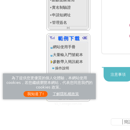
fiber_manual_record
實名制驗證
fiber_manual_record
申請短網址
fiber_manual_record
管理簽名
fiber_manual_record
align_justify_space_even
網站使用手冊
大量輸入門號範本
參數帶入簡訊範本
操作說明
注意事項
進階客製化範本
為了提供您更優質的個人化體驗，本網站使用
操作說明
cookies，若您繼續瀏覽本網站，代表您同意我們的
cookies 政策。
我知道了!
了解隱私權政策
V2_1.smsgo.com.tw
│
簡