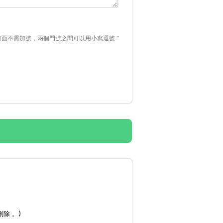
面不需加號，兩個門號之間可以用小寫逗號 "
刪除 。)