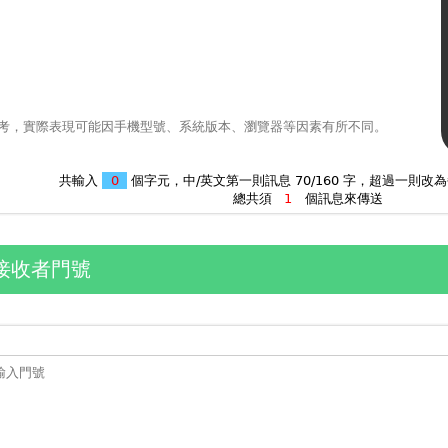
考，實際表現可能因手機型號、系統版本、瀏覽器等因素有所不同。
共輸入
個字元，中/英文第一則訊息 70/160 字，超過一則改為
總共須
個訊息來傳送
接收者門號