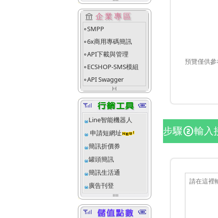
account_balance
企業專區
SMPP
fiber_manual_record
6x商用專碼簡訊
fiber_manual_record
API下載與管理
fiber_manual_record
預覽僅供參
ECSHOP-SMS模組
fiber_manual_record
API Swagger
fiber_manual_record
align_justify_space_even
Line智能機器人
步驟
輸入
counter_2
申請短網址
簡訊折價券
罐頭簡訊
簡訊生活通
廣告刊登