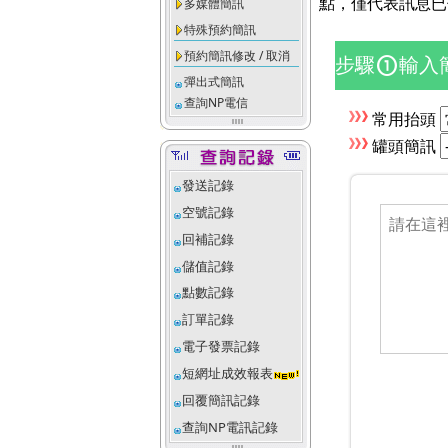
點，僅代表訊息已
多媒體簡訊
特殊預約簡訊
預約簡訊修改 / 取消
步驟
輸入
counter_1
彈出式簡訊
查詢NP電信
常用抬頭
罐頭簡訊
發送記錄
空號記錄
回補記錄
儲值記錄
點數記錄
訂單記錄
電子發票記錄
短網址成效報表
回覆簡訊記錄
查詢NP電訊記錄