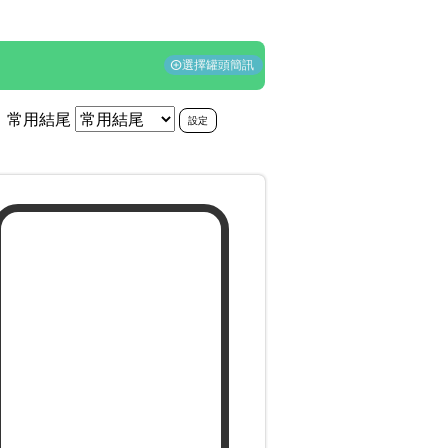
。
選擇罐頭簡訊
add_circle
常用結尾
設定