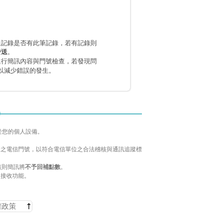
送記錄是否有此筆記錄，若有記錄則
。
發送
進行簡訊內容與門號檢查，若發現問
以減少錯誤的發生。
於您的個人設備。
配發之電信門號，以符合電信單位之合法稽核與通訊追蹤標
該則簡訊將
不予回補點數
。
 接收功能。
權政策
↑