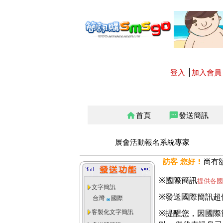
登入
│
加入會員
首頁
發送簡訊
home
sms
展會活動報名系統專家
訪客 您好 !
尚有
※國際簡訊
提供各國
文字簡訊
※發送國際簡訊超
台灣
國際
客製化文字簡訊
※提醒您，因國際