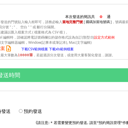
本次發送的簡訊共
通
要發送的門號貼入輸入框即可，請務必輸入
當地完整門號
[ 國碼加當地號碼 ]
，號碼最前
小寫分號 " ; " 、 空白 " " 或 斷行分隔開。
建議以匯入檔案方式 ( 檔案格式為 CSV 檔 )，
Excel 編輯時，請確認將電話號碼欄位的儲存格式設為自訂(類型:0)
設定方式範例
用文字編輯器編輯，Window(記事本或筆記本), Mac(文字編輯)
upload_file
檔案
下載CSV範例檔案
下載xls範例檔案
送最大筆數為
，若超過請分次發送，或使用大量客製化發送，謝謝。
10000筆
發送時間
時發送
預約發送
(請注意: * 若需要變更預約發送, 請至"
預約簡訊管理
"作