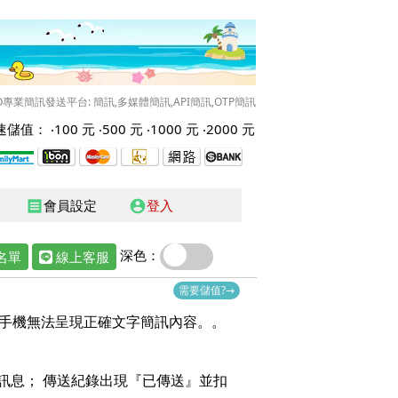
O專業簡訊發送平台: 簡訊,多媒體簡訊,API簡訊,OTP簡訊
儲值： ‧
100 元
‧
500 元
‧
1000 元
‧
2000 元
會員設定
登入
receipt
account_circle
深色：
名單
線上客服
需要儲值?→
手機無法呈現正確文字簡訊內容。。
訊息； 傳送紀錄出現『已傳送』並扣