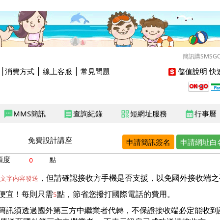
簡訊購SMSG
│
消費方式
│
線上客服
│
常見問題
儲值說明
快速
MMS簡訊
查詢紀錄
短網址服務
行事曆
sms
receipt
qr_code
calendar_month
免費設計講座
申請簡訊簽名
申請網址白
額度
點
，但請確認接收方手機是否支援，以免國外接收端之
文字內容發送
便宜！每則只需
點，節省您撥打國際電話的費用。
5
簡訊須透過國外第三方中繼業者代轉，不保證接收端必定能收到