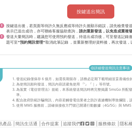
按鍵送出簡訊
按鍵送出後，若頁面等待許久無反應或等待許久後顯示錯誤，請先檢查發
表示已送出成功，亦可聯絡客服協助查詢，
請勿重新發送，以免造成重複
發送大量簡訊時，
，待送出成功後，可至發送記錄
建議您可使用預約發送
題可至
取消此筆記錄 ，並重新整理好資料後，再次發送，
"預約簡訊管理"
詳細發送簡訊注意事項
add_circle
發送紀錄僅保存 6 個月，如需長期留存，請務必定期下載明細並妥善備份
為使簡訊順利發送，簡訊內容請避免使用 『‘』『｜』等符號。
為落實《電信管理法》規範，本系統發送簡訊時將完整揭露 SmsGo 所
準。
配合政府防範詐騙簡訊，內容若觸發電信業者之防詐過濾機制導致攔阻，
使用 MMS 服務前，請確保接收方門號已開通行動數據（4G/5G）與 MMS
訊產品
│
簡訊生活通
│
合作提案
│追蹤我們
│
服務條款
│
隱私