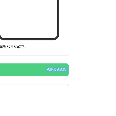
每則67/153個字。
開啟通訊錄
add_circle