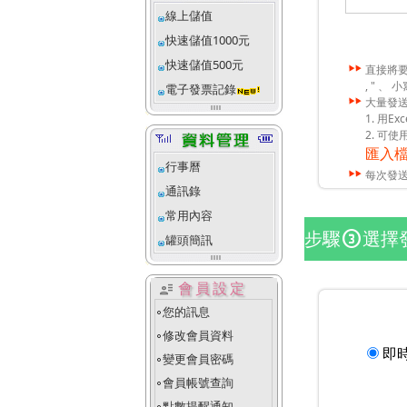
線上儲值
快速儲值1000元
快速儲值500元
直接將
, " 、 
電子發票記錄
大量發送
1. 用
2. 可使
匯入
行事曆
每次發
通訊錄
常用內容
步驟
選擇
counter_3
罐頭簡訊
user_attributes
會員設定
您的訊息
fiber_manual_record
修改會員資料
fiber_manual_record
即
變更會員密碼
fiber_manual_record
會員帳號查詢
fiber_manual_record
點數提醒通知