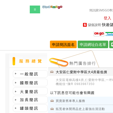
☰
簡訊購SMSGO專
登入
快速儲
儲值說明
申請簡訊簽名
申請網址白名單
大安區仁愛附中學區大4房最低價
大安區電梯高樓4房,仁愛附中學區,一坪
機能佳~陳R 0983987350
買賣新舊車專人服務
拓荒者休閒用品史上最強出清活動