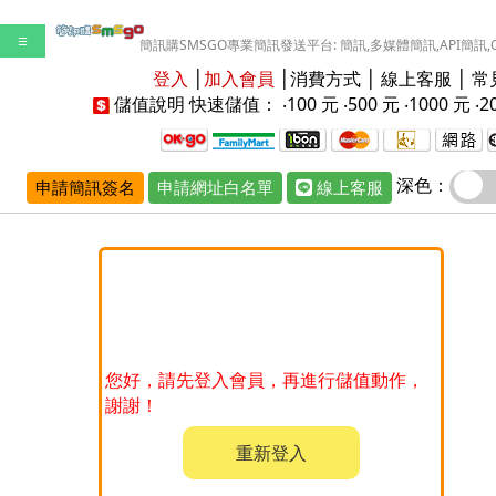
☰
簡訊購SMSGO專業簡訊發送平台: 簡訊,多媒體簡訊,API簡訊,
登入
│
加入會員
│
消費方式
│
線上客服
│
常
儲值說明
快速儲值： ‧
100 元
‧
500 元
‧
1000 元
‧
2
深色：
申請簡訊簽名
申請網址白名單
線上客服
您好，請先登入會員，再進行儲值動作，
謝謝！
重新登入